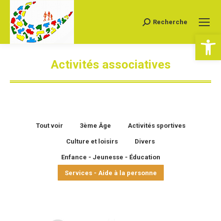
Recherche
Recherche
Ouv
:
Activités associatives
Vous êtes ici :
Tout voir
3ème Âge
Activités sportives
Culture et loisirs
Divers
Enfance - Jeunesse - Éducation
Services - Aide à la personne