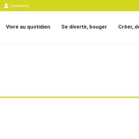
Connexion
eil
Nous connaître
Vivre au quotidien
Se dive
Vivre au quotidien
Se divertir, bouger
Créer, 